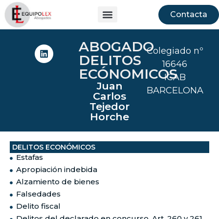
Contacta
ABOGADO
Colegiado nº
DELITOS
16646
ECÓNOMICOS
ICAB
Juan
BARCELONA
Carlos
Tejedor
Horche
DELITOS ECONÓMICOS
Estafas
Apropiación indebida
Alzamiento de bienes
Falsedades
Delito fiscal
Delitos del declarado en concurso. Art. 260 y 261