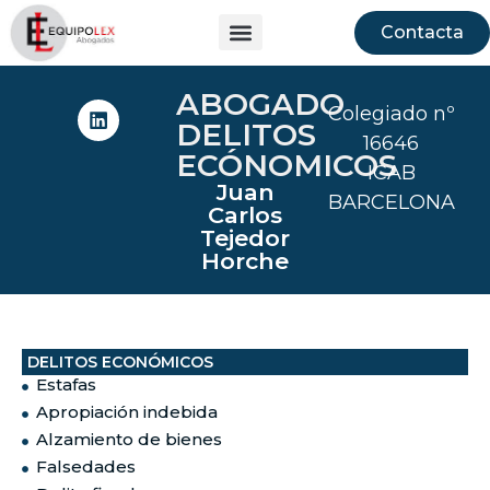
Contacta
ABOGADO
Colegiado nº
DELITOS
16646
ECÓNOMICOS
ICAB
Juan
BARCELONA
Carlos
Tejedor
Horche
DELITOS ECONÓMICOS
Estafas
Apropiación indebida
Alzamiento de bienes
Falsedades