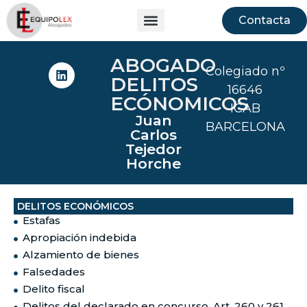
Contacta
ABOGADO
Colegiado nº
DELITOS
16646
ECÓNOMICOS
ICAB
Juan
BARCELONA
Carlos
Tejedor
Horche
DELITOS ECONÓMICOS
Estafas
Apropiación indebida
Alzamiento de bienes
Falsedades
Delito fiscal
Delitos del declarado en concurso. Art. 260 y 261