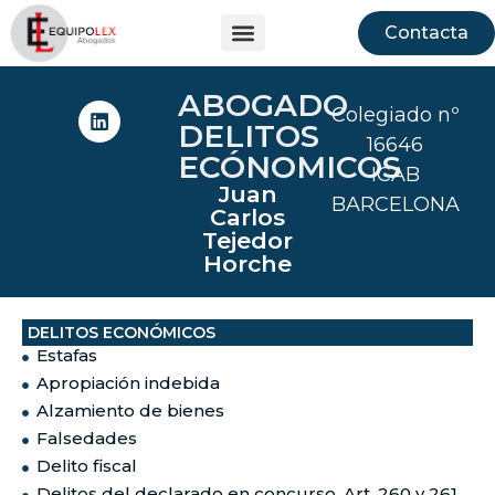
Contacta
ABOGADO
Colegiado nº
DELITOS
16646
ECÓNOMICOS
ICAB
Juan
BARCELONA
Carlos
Tejedor
Horche
DELITOS ECONÓMICOS
Estafas
Apropiación indebida
Alzamiento de bienes
Falsedades
Delito fiscal
Delitos del declarado en concurso. Art. 260 y 261